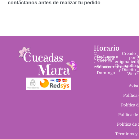
contáctanos antes de realizar tu pedido
.
Horario
©
Creado
De Lunes a
9
por
Copyright
Viernes
2
enigmaticdi
-
Desarrollo
cucadasmara.es
Sábado
1
y Diseño
Domingo
C
Web
Aviso
Política
Política 
Política de
Política de
Términos y 