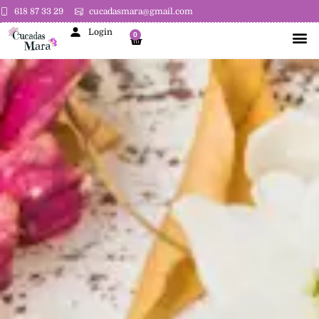
618 87 33 29
cucadasmara@gmail.com
Login
0