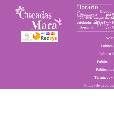
Horario
©
Creado
De Lunes a
9
por
Copyright
Viernes
2
enigmaticdi
-
Desarrollo
cucadasmara.es
Sábado
1
y Diseño
Domingo
C
Web
Aviso
Política
Política 
Política de
Política de
Términos y 
Política de devolu