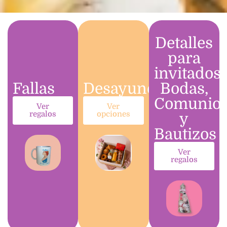
Detalles
para
invitados.
Fallas
Desayunos
Bodas,
Comunio
Ver
Ver
regalos
opciones
y
Bautizos
Ver
regalos