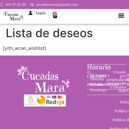
618 87 33 29
cucadasmara@gmail.com
Login
0
Lista de deseos
[yith_wcwl_wishlist]
Horario
©
Creado
De Lunes a
9
por
Copyright
Viernes
2
enigmaticdi
-
Desarrollo
cucadasmara.es
Sábado
1
y Diseño
Domingo
C
Web
Aviso
Política
Política 
Política de