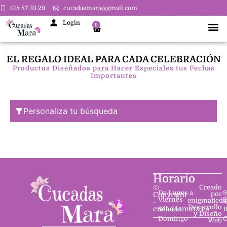
618 87 33 29
cucadasmara@gmail.com
Login
0
EL REGALO IDEAL PARA CADA CELEBRACIÓN
Productos Diseñados para Hacer Especiales tus Fechas
Importantes
Personaliza tu búsqueda
Horario
©
Creado
De Lunes a
9
por
Copyright
Viernes
2
enigmaticdi
-
Desarrollo
cucadasmara.es
Sábado
1
y Diseño
Domingo
C
Web