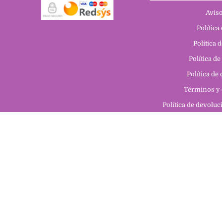
Aviso
Política
Política 
Política de
Política de
Términos y 
Política de devolu