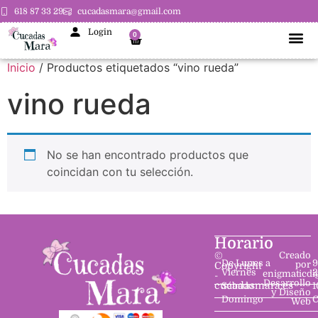
618 87 33 29
cucadasmara@gmail.com
Login
0
Inicio
/ Productos etiquetados “vino rueda”
vino rueda
No se han encontrado productos que
coincidan con tu selección.
Horario
©
Creado
De Lunes a
9
por
Copyright
Viernes
2
enigmaticdi
-
Desarrollo
cucadasmara.es
Sábado
1
y Diseño
Domingo
C
Web