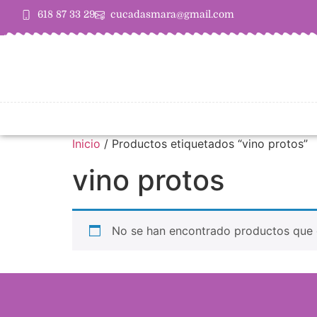
618 87 33 29
cucadasmara@gmail.com
Inicio
/ Productos etiquetados “vino protos”
vino protos
No se han encontrado productos que c