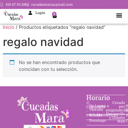
618 87 33 29
cucadasmara@gmail.com
Login
0
Inicio
/ Productos etiquetados “regalo navidad”
regalo navidad
No se han encontrado productos que
coincidan con tu selección.
Horario
©
Creado
De Lunes a
9
por
Copyright
Viernes
2
enigmaticdi
-
Desarrollo
cucadasmara.es
Sábado
1
y Diseño
Domingo
C
Web