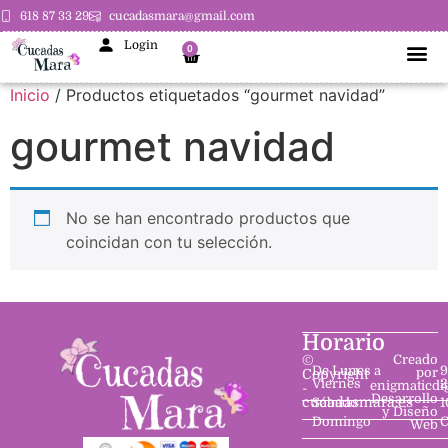
618 87 33 29
cucadasmara@gmail.com
Login
0
Inicio
/ Productos etiquetados “gourmet navidad”
gourmet navidad
No se han encontrado productos que
coincidan con tu selección.
Horario
©
Creado
De Lunes a
9
por
Copyright
Viernes
2
enigmaticdi
-
Desarrollo
cucadasmara.es
Sábado
1
y Diseño
Domingo
C
Web