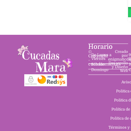
Horario
©
Creado
De Lunes a
9
por
Copyright
Viernes
2
enigmaticdi
-
Desarrollo
cucadasmara.es
Sábado
1
y Diseño
Domingo
C
Web
Aviso
Política
Política 
Política de
Política de
Términos y 