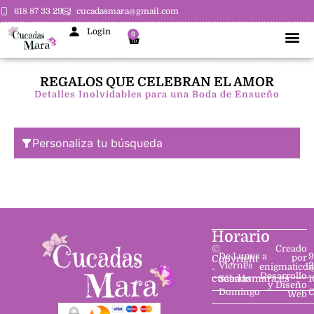
618 87 33 29
cucadasmara@gmail.com
Login
0
REGALOS QUE CELEBRAN EL AMOR
Detalles Inolvidables para una Boda de Ensueño
Personaliza tu búsqueda
Horario
©
Creado
De Lunes a
9
por
Copyright
Viernes
2
enigmaticdi
-
Desarrollo
cucadasmara.es
Sábado
1
y Diseño
Domingo
C
Web